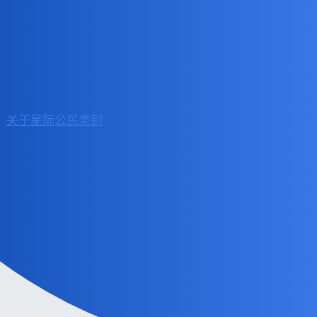
VR42
游戏交流
星际公民
话题
回复
活动
2022 年5 月
关于星际公民类别
0
29 日
首页
类别
常见问题解答/准则
服务条款
隐私政策
由
Discourse
提供技术支持，启用 JavaScript 以获得最佳体验